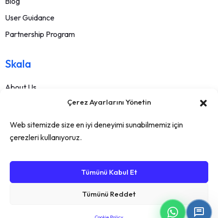
Blog
User Guidance
Partnership Program
Skala
About Us
Çerez Ayarlarını Yönetin
Contact
FAQ
Web sitemizde size en iyi deneyimi sunabilmemiz için
Terms Of Service
çerezleri kullanıyoruz.
Withdrawal Text
Privacy Policy
Tümünü Kabul Et
Tümünü Reddet
Cookie Policy