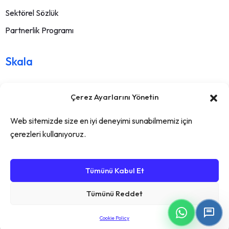
Sektörel Sözlük
Partnerlik Programı
Skala
Hakkımızda
Çerez Ayarlarını Yönetin
İletişim
Web sitemizde size en iyi deneyimi sunabilmemiz için
Sıkça sorulan sorular
çerezleri kullanıyoruz.
Kullanım Sözleşmesi
İade Şartları
Tümünü Kabul Et
Gizlilik sözleşmesi
Tümünü Reddet
Copyright © 2024. All Rights Reserved.
Cookie Policy