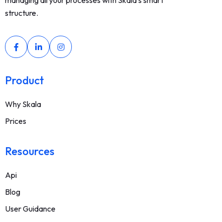
managing all your processes with Skala's smart
structure.
Product
Why Skala
Prices
Resources
Api
Blog
User Guidance