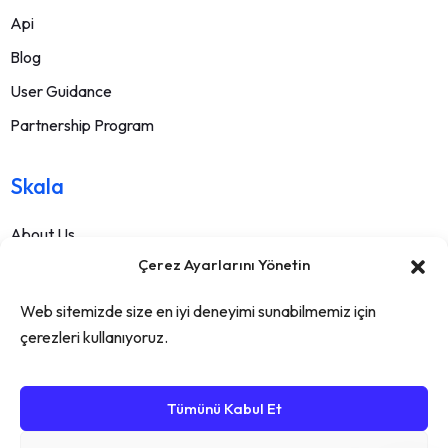
Api
Blog
User Guidance
Partnership Program
Skala
About Us
Çerez Ayarlarını Yönetin
Contact
FAQ
Web sitemizde size en iyi deneyimi sunabilmemiz için
Terms Of Service
çerezleri kullanıyoruz.
Withdrawal Text
Privacy Policy
Tümünü Kabul Et