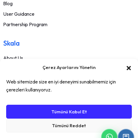
Blog
User Guidance
Partnership Program
Skala
About Us
Çerez Ayarlarını Yönetin
Contact
FAQ
Web sitemizde size en iyi deneyimi sunabilmemiz için
Terms Of Service
çerezleri kullanıyoruz.
Withdrawal Text
Privacy Policy
Tümünü Kabul Et
Tümünü Reddet