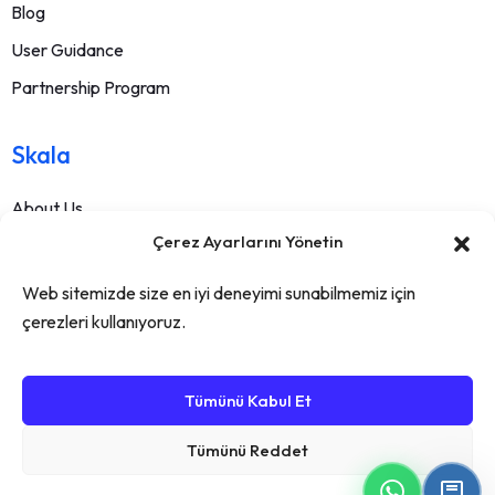
Blog
User Guidance
Partnership Program
Skala
About Us
Çerez Ayarlarını Yönetin
Contact
FAQ
Web sitemizde size en iyi deneyimi sunabilmemiz için
Terms Of Service
çerezleri kullanıyoruz.
Withdrawal Text
Privacy Policy
Tümünü Kabul Et
Tümünü Reddet