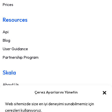
Prices
Resources
Api
Blog
User Guidance
Partnership Program
Skala
About Us
Çerez Ayarlarını Yönetin
Contact
FAQ
Web sitemizde size en iyi deneyimi sunabilmemiz için
Terms Of Service
çerezleri kullanıyoruz.