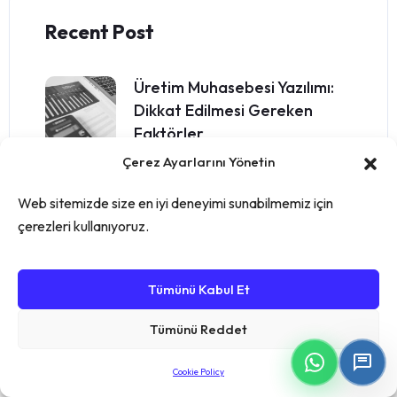
Recent Post
Üretim Muhasebesi Yazılımı:
Dikkat Edilmesi Gereken
Faktörler
Kasım 28, 2024
Çerez Ayarlarını Yönetin
Web sitemizde size en iyi deneyimi sunabilmemiz için
Üretim İçin Muhasebe Yazılımı
çerezleri kullanıyoruz.
ve Önemi
Kasım 28, 2024
Tümünü Kabul Et
SKU Numarası Nedir ve Nasıl
Tümünü Reddet
Belirlenir?
Cookie Policy
Ocak 24, 2025