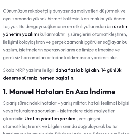
Günümüzün rekabetçi iş dünyasında maliyetleri düşürmek ve
aynı zamanda yüksek hizmet kalitesini korumak büyük önem
taşıyor. Bu dengeyi sağlamanın en etkili yollarından biri
üretim
yönetim yazılımı
kullanmaktır. İş süreçlerini otomatikleştiren,
iletişimi kolaylaştıran ve gerçek zamanlı içgörüler sağlayan bu
yazılım, işletmelerin operasyonlarını optimize etmesine ve
gereksiz harcamaları ortadan kaldırmasına yardımcı olur.
Skala MRP yazılımı ile ilgili
daha fazla bilgi alın
.
14 günlük
deneme sürenizi hemen başlatın.
1. Manuel Hataları En Aza İndirme
Sipariş sürecindeki hatalar – yanlış miktar, hatalı teslimat bilgisi
veya faturalama sorunları – işletmelere ciddi maliyetler
çıkarabilir.
Üretim yönetim yazılımı
, veri girişini
otomatikleştirerek ve bilgileri anında doğrulayarak bu tür
hataları minimuma indirir. Böylece iade, geri ödeme ve müşteri