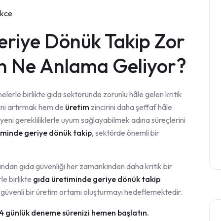
rkce
eriye Dönük Takip Zor
çin Ne Anlama Geliyor?
erle birlikte gıda sektöründe zorunlu hâle gelen kritik
ini artırmak hem de
üretim
zincirini daha şeffaf hâle
 yeni gerekliliklerle uyum sağlayabilmek adına süreçlerini
iminde geriye dönük takip
, sektörde önemli bir
ndan gıda güvenliği her zamankinden daha kritik bir
e birlikte
gıda üretiminde geriye dönük takip
ha güvenli bir üretim ortamı oluşturmayı hedeflemektedir.
4 günlük deneme sürenizi hemen başlatın.