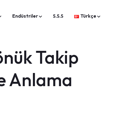
Endüstriler
S.S.S
Türkçe
önük Takip
Ne Anlama