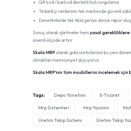
QR kod / barkod destekli hızlı sorgulama
Tedarikçi verilerinin tek merkezde güvenli sak
Denetimlerde tek tıkla geriye dönük rapor olu
Sonuç olarak işletmeler hem
yasal gerekliliklere
önemli ölçüde artırır.
Skala MRP
olarak gıda üreticilerinin bu yeni dön
olmaktan memnuniyet duyuyoruz.
Skala MRP’nin tüm modüllerini incelemek için b
Tags:
Depo Yönetimi
E-Ticaret
Mrp Sistemleri
Mrp Yazılımı
Muh
Üretim Takip Sistemi
Üretim Takip Yaz