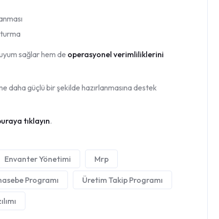
lanması
şturma
uyum sağlar hem de
operasyonel verimliliklerini
eme daha güçlü bir şekilde hazırlanmasına destek
uraya tıklayın
.
Envanter Yönetimi
Mrp
asebe Programı
Üretim Takip Programı
ılımı