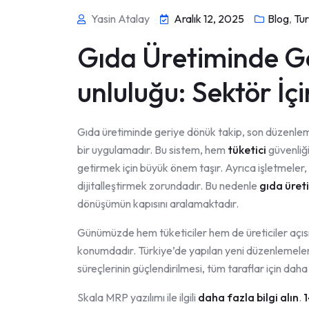
Yasin Atalay
Aralık 12, 2025
Blog
,
Tu
Gıda Üretiminde G
unluluğu: Sektör İ
Gıda üretiminde geriye dönük takip, son düzenlemel
bir uygulamadır. Bu sistem, hem
tüketici
güvenliğ
getirmek için büyük önem taşır. Ayrıca işletmeler,
dijitalleştirmek zorundadır. Bu nedenle
gıda üret
dönüşümün kapısını aralamaktadır.
Günümüzde hem tüketiciler hem de üreticiler açısı
konumdadır. Türkiye’de yapılan yeni düzenlemelerl
süreçlerinin güçlendirilmesi, tüm taraflar için da
Skala MRP yazılımı ile ilgili
daha fazla bilgi alın
.
1