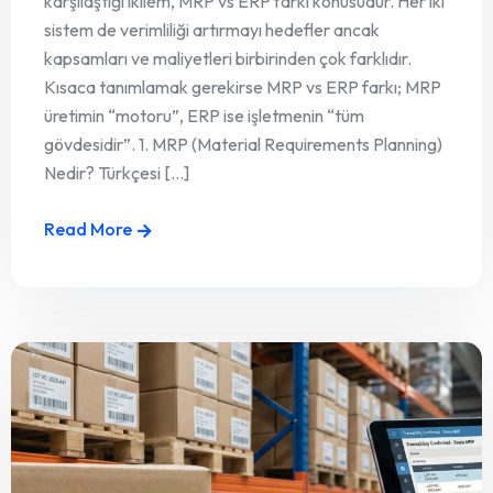
karşılaştığı ikilem, MRP vs ERP farkı konusudur. Her iki
sistem de verimliliği artırmayı hedefler ancak
kapsamları ve maliyetleri birbirinden çok farklıdır.
Kısaca tanımlamak gerekirse MRP vs ERP farkı; MRP
üretimin “motoru”, ERP ise işletmenin “tüm
gövdesidir”. 1. MRP (Material Requirements Planning)
Nedir? Türkçesi [...]
Read More