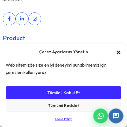
Product
Why Skala
Çerez Ayarlarını Yönetin
Prices
Web sitemizde size en iyi deneyimi sunabilmemiz için
çerezleri kullanıyoruz.
Resources
Api
Tümünü Kabul Et
Blog
Tümünü Reddet
User Guidance
Cookie Policy
Partnership Program