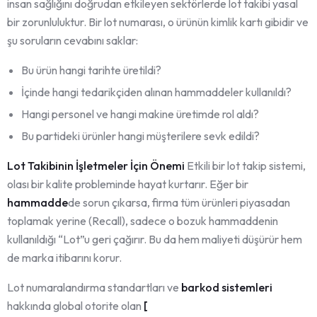
insan sağlığını doğrudan etkileyen sektörlerde lot takibi yasal
bir zorunluluktur. Bir lot numarası, o ürünün kimlik kartı gibidir ve
şu soruların cevabını saklar:
Bu ürün hangi tarihte üretildi?
İçinde hangi tedarikçiden alınan hammaddeler kullanıldı?
Hangi personel ve hangi makine üretimde rol aldı?
Bu partideki ürünler hangi müşterilere sevk edildi?
Lot Takibinin İşletmeler İçin Önemi
Etkili bir lot takip sistemi,
olası bir kalite probleminde hayat kurtarır. Eğer bir
hammadde
de sorun çıkarsa, firma tüm ürünleri piyasadan
toplamak yerine (Recall), sadece o bozuk hammaddenin
kullanıldığı “Lot”u geri çağırır. Bu da hem maliyeti düşürür hem
de marka itibarını korur.
Lot numaralandırma standartları ve
barkod sistemleri
hakkında global otorite olan
[