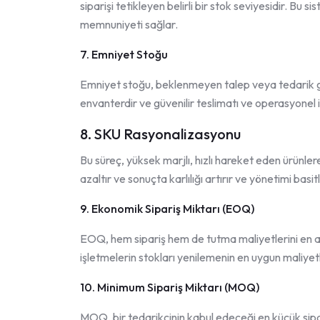
siparişi tetikleyen belirli bir stok seviyesidir. Bu 
memnuniyeti sağlar.
7. Emniyet Stoğu
Emniyet stoğu, beklenmeyen talep veya tedarik ge
envanterdir ve güvenilir teslimatı ve operasyonel i
8. SKU Rasyonalizasyonu
Bu süreç, yüksek marjlı, hızlı hareket eden ürünle
azaltır ve sonuçta karlılığı artırır ve yönetimi basitl
9. Ekonomik Sipariş Miktarı (EOQ)
EOQ, hem sipariş hem de tutma maliyetlerini en az
işletmelerin stokları yenilemenin en uygun maliyetl
10. Minimum Sipariş Miktarı (MOQ)
MOQ, bir tedarikçinin kabul edeceği en küçük sipari