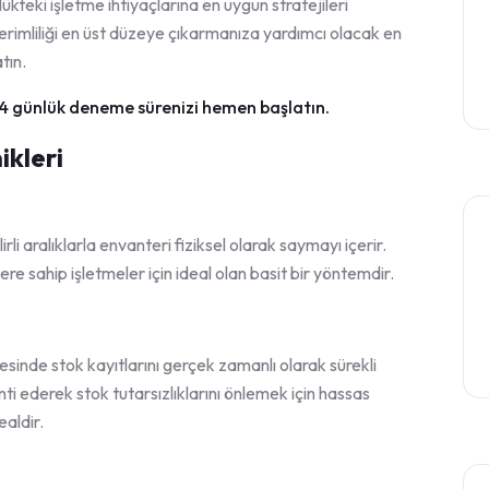
lükteki işletme ihtiyaçlarına en uygun stratejileri
verimliliği en üst düzeye çıkarmanıza yardımcı olacak en
tın.
4 günlük deneme sürenizi hemen başlatın.
ikleri
rli aralıklarla envanteri fiziksel olarak saymayı içerir.
e sahip işletmeler için ideal olan basit bir yöntemdir.
esinde stok kayıtlarını gerçek zamanlı olarak sürekli
ti ederek stok tutarsızlıklarını önlemek için hassas
ealdir.