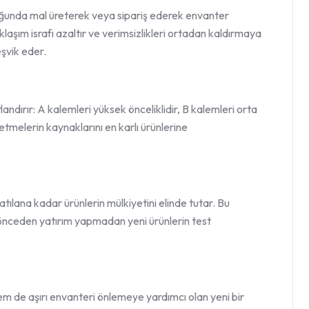
lduğunda mal üreterek veya sipariş ederek envanter
klaşım israfı azaltır ve verimsizlikleri ortadan kaldırmaya
şvik eder.
andırır: A kalemleri yüksek önceliklidir, B kalemleri orta
şletmelerin kaynaklarını en karlı ürünlerine
tılana kadar ürünlerin mülkiyetini elinde tutar. Bu
e önceden yatırım yapmadan yeni ürünlerin test
em de aşırı envanteri önlemeye yardımcı olan yeni bir