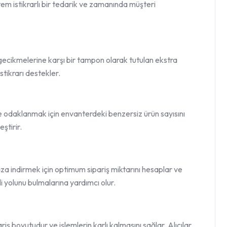
sistem istikrarlı bir tedarik ve zamanında müşteri
cikmelerine karşı bir tampon olarak tutulan ekstra
stikrarı destekler.
re odaklanmak için envanterdeki benzersiz ürün sayısını
eştirir.
a indirmek için optimum sipariş miktarını hesaplar ve
i yolunu bulmalarına yardımcı olur.
ş boyutudur ve işlemlerin karlı kalmasını sağlar. Alıcılar