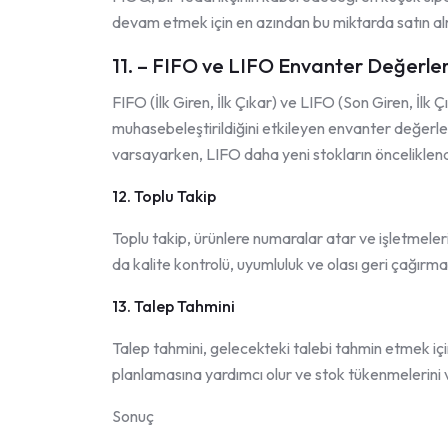
devam etmek için en azından bu miktarda satın alm
11. – FIFO ve LIFO Envanter Değerle
FIFO (İlk Giren, İlk Çıkar) ve LIFO (Son Giren, İlk 
muhasebeleştirildiğini etkileyen envanter değerlem
varsayarken, LIFO daha yeni stokların önceliklendi
12. Toplu Takip
Toplu takip, ürünlere numaralar atar ve işletmeler
da kalite kontrolü, uyumluluk ve olası geri çağırmal
13. Talep Tahmini
Talep tahmini, gelecekteki talebi tahmin etmek için
planlamasına yardımcı olur ve stok tükenmelerini v
Sonuç