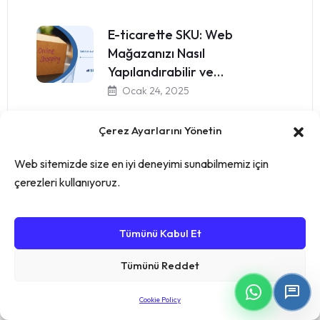
E-ticarette SKU: Web
Mağazanızı Nasıl
Yapılandırabilir ve…
Ocak 24, 2025
Çerez Ayarlarını Yönetin
QuickBooks ve Skala
Entegrasyonu: Üretim
Web sitemizde size en iyi deneyimi sunabilmemiz için
Muhasebesi Sürecini…
çerezleri kullanıyoruz.
Ocak 28, 2025
Tümünü Kabul Et
Tümünü Reddet
Cookie Policy
Category