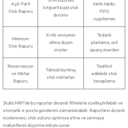
Açık Parti
tarihi takibi,
lot/parti bazlı stok
Stok Raporu
FIFO
durumu
uygulaması
Kritik seviyenin
Tedarik
Minimum
altına düşen
planlama, acil
Stok Raporu
ürünler
sipariş önerileri
Rezervasyon
Taahhüt
Tahsisli/ayrılmış
ve Miktar
edilebilir stok
stok miktarları
Raporu
hesaplama
Skala MRP’de bu raporlar dinamik filtrelerle özelleştirilebilir ve
otomatik e-posta gönderimi zamanlanabilir. Raporların düzenli
incelenmesi, stok yükünü optimize etme ve sermaye
maliyetlerini düşürme imkanı sunar.