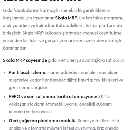
Gıda fabrikalarının karmaşık izlenebilirlik gerekliliklerini
karşılamak için tasarlanan
Skala MRP
, üretim takip programı,
stok yönetimi ve kalite kontrol modüllerini tek bir platformda
birleştirir. Skala MRP kullanan işletmeler, manuel kayıt tutma
yükünden kurtulur ve gerçek zamanlı veri üzerinden stratejik
kararlar alır.
Skala MRP sayesinde
gıda üreticileri şu avantajlara sahip olur:
Parti bazlı izleme:
Hammaddeden mamule, mamulden
müşteriye kadar her hareket dijital kayıtta; tek tıkla ileri ve
geri izleme sorguları
FEFO ve son kullanma tarihi otomasyonu:
SKT’si
yaklaşan stokların otomatik uyarısı, öncelikli kullanım
önerileri ve fire analizi
Geri çağırma planlama modülü:
Senaryo testleri, etki
analizi ve otomatik müşteri listesi oluşturma; kriz anında