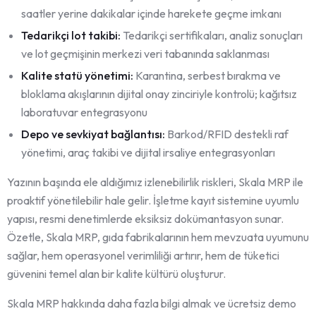
saatler yerine dakikalar içinde harekete geçme imkanı
Tedarikçi lot takibi:
Tedarikçi sertifikaları, analiz sonuçları
ve lot geçmişinin merkezi veri tabanında saklanması
Kalite statü yönetimi:
Karantina, serbest bırakma ve
bloklama akışlarının dijital onay zinciriyle kontrolü; kağıtsız
laboratuvar entegrasyonu
Depo ve sevkiyat bağlantısı:
Barkod/RFID destekli raf
yönetimi, araç takibi ve dijital irsaliye entegrasyonları
Yazının başında ele aldığımız izlenebilirlik riskleri, Skala MRP ile
proaktif yönetilebilir hale gelir. İşletme kayıt sistemine uyumlu
yapısı, resmi denetimlerde eksiksiz dokümantasyon sunar.
Özetle, Skala MRP, gıda fabrikalarının hem mevzuata uyumunu
sağlar, hem operasyonel verimliliği artırır, hem de tüketici
güvenini temel alan bir kalite kültürü oluşturur.
Skala MRP hakkında daha fazla bilgi almak ve ücretsiz demo