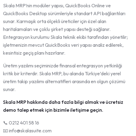
Skala MRP’nin modüler yapısı, QuickBooks Online ve
QuickBooks Desktop sürümleriyle standart API bağlantıları
sunar. Karmaşık orta ölçekli üreticiler için özel alan
haritalamaları ve çoklu şirket yapısı desteği sağlanır.
Entegrasyon kurulumu Skala teknik ekibi tarafından yönetilir;
işletmenizin mevcut QuickBooks veri yapısı analiz edilerek,
kesintisiz geçiş planı hazırlanır.
Üretim yazılımı seçiminizde finansal entegrasyon yetkinliği
kritik bir kriterdir. Skala MRP, bu alanda Türkiye’deki yerel
üretim takip yazılımı alternatifleri arasında en olgun çözümü
sunar.
Skala MRP hakkında daha fazla bilgi almak ve ücretsiz
demo talep etmek için bizimle iletişime geçin.
📞 0212 401 58 16
📧 info@skalasuite.com