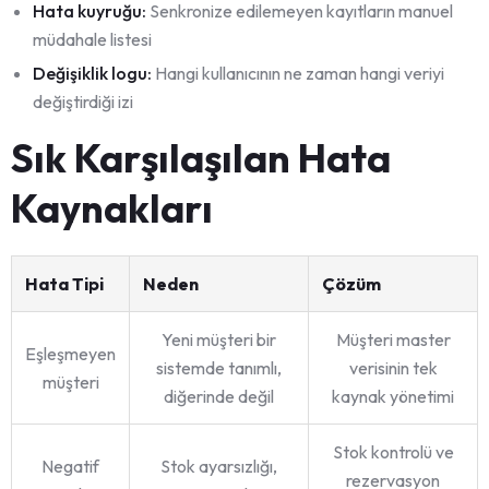
Hata kuyruğu:
Senkronize edilemeyen kayıtların manuel
müdahale listesi
Değişiklik logu:
Hangi kullanıcının ne zaman hangi veriyi
değiştirdiği izi
Sık Karşılaşılan Hata
Kaynakları
Hata Tipi
Neden
Çözüm
Yeni müşteri bir
Müşteri master
Eşleşmeyen
sistemde tanımlı,
verisinin tek
müşteri
diğerinde değil
kaynak yönetimi
Stok kontrolü ve
Negatif
Stok ayarsızlığı,
rezervasyon