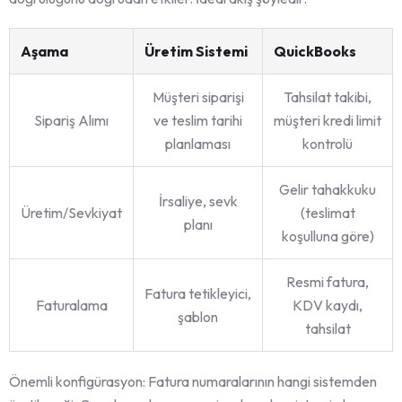
Aşama
Üretim Sistemi
QuickBooks
Müşteri siparişi
Tahsilat takibi,
Sipariş Alımı
ve teslim tarihi
müşteri kredi limit
planlaması
kontrolü
Gelir tahakkuku
İrsaliye, sevk
Üretim/Sevkiyat
(teslimat
planı
koşulluna göre)
Resmi fatura,
Fatura tetikleyici,
Faturalama
KDV kaydı,
şablon
tahsilat
Önemli konfigürasyon: Fatura numaralarının hangi sistemden