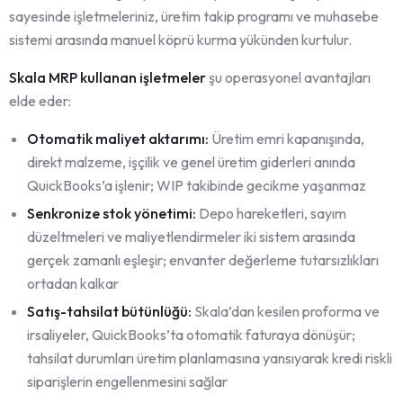
sayesinde işletmeleriniz, üretim takip programı ve muhasebe
sistemi arasında manuel köprü kurma yükünden kurtulur.
Skala MRP kullanan işletmeler
şu operasyonel avantajları
elde eder:
Otomatik maliyet aktarımı:
Üretim emri kapanışında,
direkt malzeme, işçilik ve genel üretim giderleri anında
QuickBooks’a işlenir; WIP takibinde gecikme yaşanmaz
Senkronize stok yönetimi:
Depo hareketleri, sayım
düzeltmeleri ve maliyetlendirmeler iki sistem arasında
gerçek zamanlı eşleşir; envanter değerleme tutarsızlıkları
ortadan kalkar
Satış-tahsilat bütünlüğü:
Skala’dan kesilen proforma ve
irsaliyeler, QuickBooks’ta otomatik faturaya dönüşür;
tahsilat durumları üretim planlamasına yansıyarak kredi riskli
siparişlerin engellenmesini sağlar