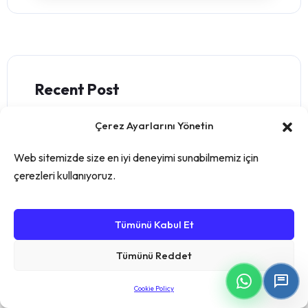
Recent Post
Çerez Ayarlarını Yönetin
Üretim Muhasebesi Yazılımı:
Dikkat Edilmesi Gereken
Web sitemizde size en iyi deneyimi sunabilmemiz için
Faktörler
çerezleri kullanıyoruz.
Kasım 28, 2024
Tümünü Kabul Et
Üretim İçin Muhasebe Yazılımı
ve Önemi
Tümünü Reddet
Kasım 28, 2024
Cookie Policy