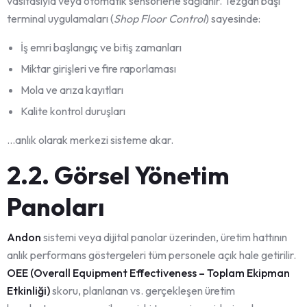
vasıtasıyla veya otomatik sensörlerle sağlanır. Tezgah başı
terminal uygulamaları (
Shop Floor Control
) sayesinde:
İş emri başlangıç ve bitiş zamanları
Miktar girişleri ve fire raporlaması
Mola ve arıza kayıtları
Kalite kontrol duruşları
…anlık olarak merkezi sisteme akar.
2.2. Görsel Yönetim
Panoları
Andon
sistemi veya dijital panolar üzerinden, üretim hattının
anlık performans göstergeleri tüm personele açık hale getirilir.
OEE (Overall Equipment Effectiveness – Toplam Ekipman
Etkinliği)
skoru, planlanan vs. gerçekleşen üretim