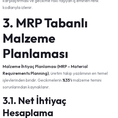
karşılaştırması ve gecikme riski taşıyan iş emirleri renk
kodlarıyla izlenir.
3. MRP Tabanlı
Malzeme
Planlaması
Malzeme İhtiyaç Planlaması (MRP – Material
Requirements Planning)
, üretim takip yazılımının en temel
işlevlerinden biridir. Gecikmelerin
%35’i
malzeme temini
sorunlarından kaynaklanır.
3.1. Net İhtiyaç
Hesaplama