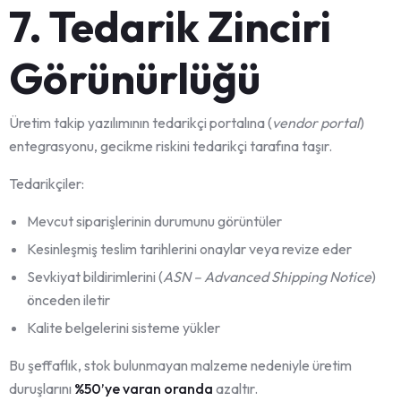
7. Tedarik Zinciri
Görünürlüğü
Üretim takip yazılımının tedarikçi portalına (
vendor portal
)
entegrasyonu, gecikme riskini tedarikçi tarafına taşır.
Tedarikçiler:
Mevcut siparişlerinin durumunu görüntüler
Kesinleşmiş teslim tarihlerini onaylar veya revize eder
Sevkiyat bildirimlerini (
ASN – Advanced Shipping Notice
)
önceden iletir
Kalite belgelerini sisteme yükler
Bu şeffaflık, stok bulunmayan malzeme nedeniyle üretim
duruşlarını
%50’ye varan oranda
azaltır.