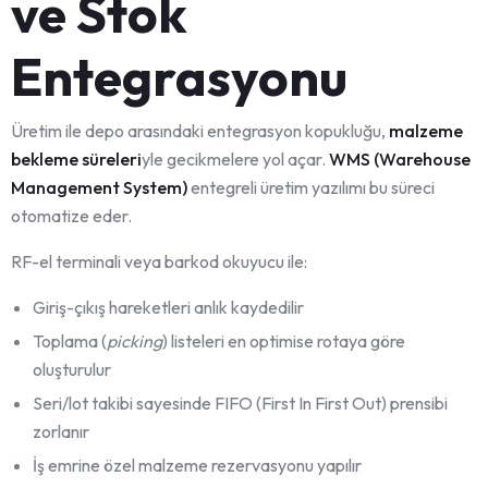
ve Stok
Entegrasyonu
Üretim ile depo arasındaki entegrasyon kopukluğu,
malzeme
bekleme süreleri
yle gecikmelere yol açar.
WMS (Warehouse
Management System)
entegreli üretim yazılımı bu süreci
otomatize eder.
RF-el terminali veya barkod okuyucu ile:
Giriş-çıkış hareketleri anlık kaydedilir
Toplama (
picking
) listeleri en optimise rotaya göre
oluşturulur
Seri/lot takibi sayesinde FIFO (First In First Out) prensibi
zorlanır
İş emrine özel malzeme rezervasyonu yapılır