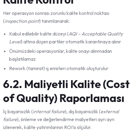
Her operasyon sonrası zorunlu kalite kontrol noktası
(
inspection point
) tanımlanarak:
Kabul edilebilir kalite düzeyi (
AQI – Acceptable Quality
Level
) altına düşen partiler otomatik karantinaya alınır
Önümüzdeki operasyonlar, kalite onayı alınmadan
başlatılamaz
Rework (tamirat) iş emirleri otomatik oluşturulur
6.2. Maliyetli Kalite (Cost
of Quality) Raporlaması
İç başarısızlık (
internal failure
), dış başarısızlık (
external
failure
), önleme ve değerlendirme maliyetleri ayrı ayrı
izlenerek, kalite yatırımlarının ROI’si ölçülür.