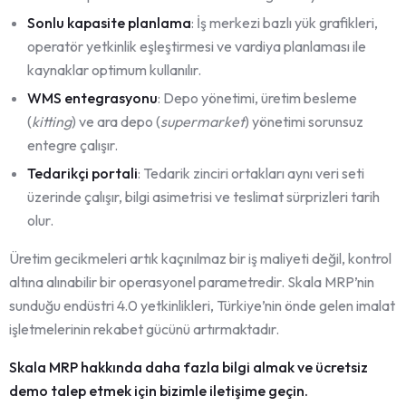
Sonlu kapasite planlama
: İş merkezi bazlı yük grafikleri,
operatör yetkinlik eşleştirmesi ve vardiya planlaması ile
kaynaklar optimum kullanılır.
WMS entegrasyonu
: Depo yönetimi, üretim besleme
(
kitting
) ve ara depo (
supermarket
) yönetimi sorunsuz
entegre çalışır.
Tedarikçi portali
: Tedarik zinciri ortakları aynı veri seti
üzerinde çalışır, bilgi asimetrisi ve teslimat sürprizleri tarih
olur.
Üretim gecikmeleri artık kaçınılmaz bir iş maliyeti değil, kontrol
altına alınabilir bir operasyonel parametredir. Skala MRP’nin
sunduğu endüstri 4.0 yetkinlikleri, Türkiye’nin önde gelen imalat
işletmelerinin rekabet gücünü artırmaktadır.
Skala MRP hakkında daha fazla bilgi almak ve ücretsiz
demo talep etmek için bizimle iletişime geçin.