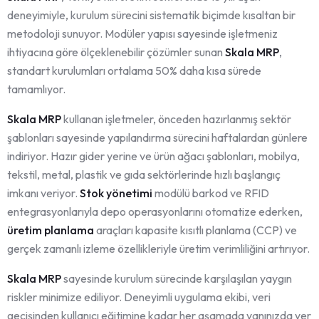
deneyimiyle, kurulum sürecini sistematik biçimde kısaltan bir
metodoloji sunuyor. Modüler yapısı sayesinde işletmeniz
ihtiyacına göre ölçeklenebilir çözümler sunan
Skala MRP
,
standart kurulumları ortalama 50% daha kısa sürede
tamamlıyor.
Skala MRP
kullanan işletmeler, önceden hazırlanmış sektör
şablonları sayesinde yapılandırma sürecini haftalardan günlere
indiriyor. Hazır gider yerine ve ürün ağacı şablonları, mobilya,
tekstil, metal, plastik ve gıda sektörlerinde hızlı başlangıç
imkanı veriyor.
Stok yönetimi
modülü barkod ve RFID
entegrasyonlarıyla depo operasyonlarını otomatize ederken,
üretim planlama
araçları kapasite kısıtlı planlama (CCP) ve
gerçek zamanlı izleme özellikleriyle üretim verimliliğini artırıyor.
Skala MRP
sayesinde kurulum sürecinde karşılaşılan yaygın
riskler minimize ediliyor. Deneyimli uygulama ekibi, veri
geçişinden kullanıcı eğitimine kadar her aşamada yanınızda yer