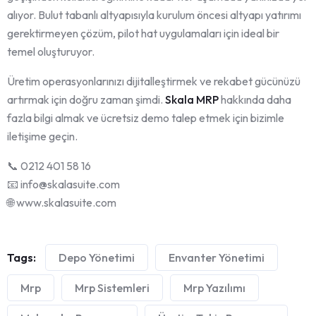
alıyor. Bulut tabanlı altyapısıyla kurulum öncesi altyapı yatırımı
gerektirmeyen çözüm, pilot hat uygulamaları için ideal bir
temel oluşturuyor.
Üretim operasyonlarınızı dijitalleştirmek ve rekabet gücünüzü
artırmak için doğru zaman şimdi.
Skala MRP
hakkında daha
fazla bilgi almak ve ücretsiz demo talep etmek için bizimle
iletişime geçin.
📞 0212 401 58 16
📧 info@skalasuite.com
🌐 www.skalasuite.com
Tags:
Depo Yönetimi
Envanter Yönetimi
Mrp
Mrp Sistemleri
Mrp Yazılımı