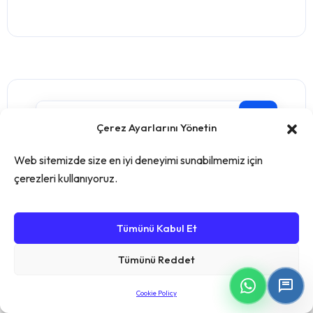
Çerez Ayarlarını Yönetin
Web sitemizde size en iyi deneyimi sunabilmemiz için
çerezleri kullanıyoruz.
Tümünü Kabul Et
Recent Post
Tümünü Reddet
Üretim Muhasebesi Yazılımı:
Cookie Policy
Dikkat Edilmesi Gereken