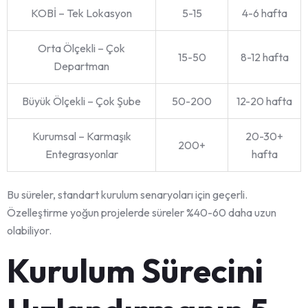
KOBİ – Tek Lokasyon
5-15
4-6 hafta
Orta Ölçekli – Çok
15-50
8-12 hafta
Departman
Büyük Ölçekli – Çok Şube
50-200
12-20 hafta
Kurumsal – Karmaşık
20-30+
200+
Entegrasyonlar
hafta
Bu süreler, standart kurulum senaryoları için geçerli.
Özelleştirme yoğun projelerde süreler %40-60 daha uzun
olabiliyor.
Kurulum Sürecini