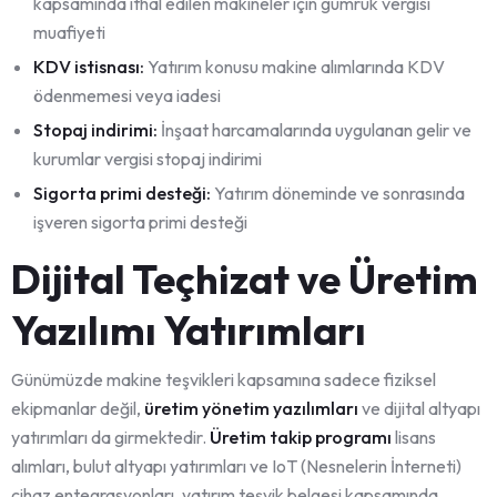
kapsamında ithal edilen makineler için gümrük vergisi
muafiyeti
KDV istisnası:
Yatırım konusu makine alımlarında KDV
ödenmemesi veya iadesi
Stopaj indirimi:
İnşaat harcamalarında uygulanan gelir ve
kurumlar vergisi stopaj indirimi
Sigorta primi desteği:
Yatırım döneminde ve sonrasında
işveren sigorta primi desteği
Dijital Teçhizat ve Üretim
Yazılımı Yatırımları
Günümüzde makine teşvikleri kapsamına sadece fiziksel
ekipmanlar değil,
üretim yönetim yazılımları
ve dijital altyapı
yatırımları da girmektedir.
Üretim takip programı
lisans
alımları, bulut altyapı yatırımları ve IoT (Nesnelerin İnterneti)
cihaz entegrasyonları, yatırım teşvik belgesi kapsamında