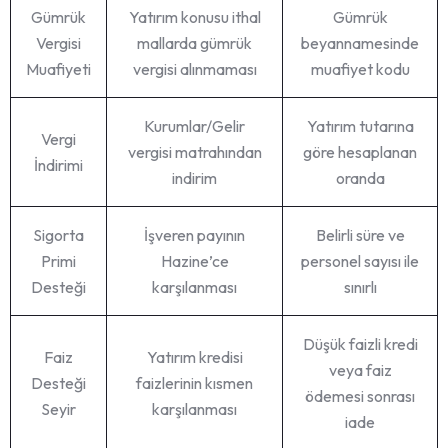
Gümrük
Yatırım konusu ithal
Gümrük
Vergisi
mallarda gümrük
beyannamesinde
Muafiyeti
vergisi alınmaması
muafiyet kodu
Kurumlar/Gelir
Yatırım tutarına
Vergi
vergisi matrahından
göre hesaplanan
İndirimi
indirim
oranda
Sigorta
İşveren payının
Belirli süre ve
Primi
Hazine’ce
personel sayısı ile
Desteği
karşılanması
sınırlı
Düşük faizli kredi
Faiz
Yatırım kredisi
veya faiz
Desteği
faizlerinin kısmen
ödemesi sonrası
Seyir
karşılanması
iade