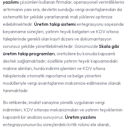
yazılımı
çözümleri kullanan firmalar, operasyonel verimliliklerini
artırmanın yanı sıra, devletin sunduğu vergi avantajlarından da
sistematik bir şekilde yararlanarak mali yüklerini optimize
edebilmektedir.
Üretim takip sistemi
entegrasyonu sayesinde
beyanname süreçleri, yatırım teşvik belgeleri ve KDV istisna
taleplerinde gerekli olan kayıt düzeni ve dokümantasyon
sorunsuz şekilde yönetilebilmektedir. Günümüzde
Skala gibi
üretim takip programları
, üreticilere bu konuda kapsamlı
destek sağlamaktadır; özellikle yatırım teşvik kapsamındaki
makine alımları, hurda indirimi işlemleri ve KDV istisna
takiplerinde otomatik raporlama ve belge yönetimi
modülleriyle vergi avantajlarının maksimize edilmesine olanak
tanımaktadır.
Bu rehberde, imalat sanayine yönelik uygulanan vergi
indirimleri, KDV istisnası mekanizmaları ve yatırım teşviklerinin
kapsamlı bir analizini sunuyoruz.
Üretim yazılımı
entegrasyonunun bu süreçlerdeki kritik rolünü ele alarak,