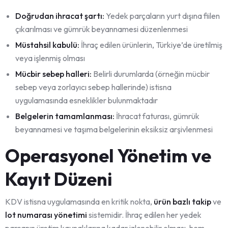
Doğrudan ihracat şartı:
Yedek parçaların yurt dışına fiilen
çıkarılması ve gümrük beyannamesi düzenlenmesi
Müstahsil kabulü:
İhraç edilen ürünlerin, Türkiye’de üretilmiş
veya işlenmiş olması
Mücbir sebep halleri:
Belirli durumlarda (örneğin mücbir
sebep veya zorlayıcı sebep hallerinde) istisna
uygulamasında esneklikler bulunmaktadır
Belgelerin tamamlanması:
İhracat faturası, gümrük
beyannamesi ve taşıma belgelerinin eksiksiz arşivlenmesi
Operasyonel Yönetim ve
Kayıt Düzeni
KDV istisna uygulamasında en kritik nokta,
ürün bazlı takip
ve
lot numarası yönetimi
sistemidir. İhraç edilen her yedek
parçanın üretim kaynaklarına kadar izlenebilir olması, hem