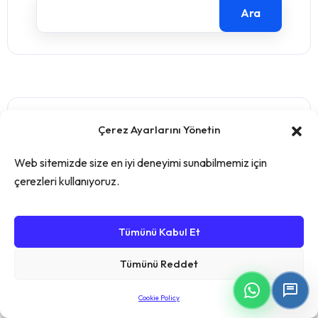
Ara
Çerez Ayarlarını Yönetin
Recent Posts
Web sitemizde size en iyi deneyimi sunabilmemiz için
çerezleri kullanıyoruz.
2026 Teşvik Rehberi: Üreticilerin
Kaybetmemesi Gereken 8 Fırsat
Tümünü Kabul Et
Kar Marjını Artırma ve Maliyet Düşürme:
Üretim Takip Programı ile 10 Etkili Yöntem
Tümünü Reddet
Üretimde Dijital Dönüşüm Nasıl Yapılır? 2026
Cookie Policy
Rehberi