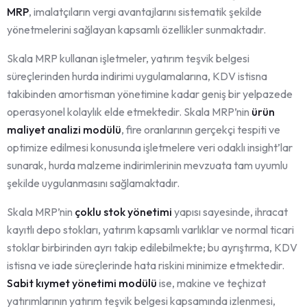
MRP
, imalatçıların vergi avantajlarını sistematik şekilde
yönetmelerini sağlayan kapsamlı özellikler sunmaktadır.
Skala MRP kullanan işletmeler, yatırım teşvik belgesi
süreçlerinden hurda indirimi uygulamalarına, KDV istisna
takibinden amortisman yönetimine kadar geniş bir yelpazede
operasyonel kolaylık elde etmektedir. Skala MRP’nin
ürün
maliyet analizi modülü
, fire oranlarının gerçekçi tespiti ve
optimize edilmesi konusunda işletmelere veri odaklı insight’lar
sunarak, hurda malzeme indirimlerinin mevzuata tam uyumlu
şekilde uygulanmasını sağlamaktadır.
Skala MRP’nin
çoklu stok yönetimi
yapısı sayesinde, ihracat
kayıtlı depo stokları, yatırım kapsamlı varlıklar ve normal ticari
stoklar birbirinden ayrı takip edilebilmekte; bu ayrıştırma, KDV
istisna ve iade süreçlerinde hata riskini minimize etmektedir.
Sabit kıymet yönetimi modülü
ise, makine ve teçhizat
yatırımlarının yatırım teşvik belgesi kapsamında izlenmesi,