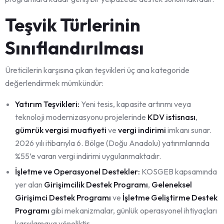
Teşvik Türlerinin
Sınıflandırılması
Üreticilerin karşısına çıkan teşvikleri üç ana kategoride
değerlendirmek mümkündür:
Yatırım Teşvikleri:
Yeni tesis, kapasite artırımı veya
teknoloji modernizasyonu projelerinde
KDV istisnası
,
gümrük vergisi muafiyeti
ve
vergi indirimi
imkanı sunar.
2026 yılı itibarıyla 6. Bölge (Doğu Anadolu) yatırımlarında
%55’e varan vergi indirimi uygulanmaktadır.
İşletme ve Operasyonel Destekler:
KOSGEB kapsamında
yer alan
Girişimcilik Destek Programı
,
Geleneksel
Girişimci Destek Programı
ve
İşletme Geliştirme Destek
Programı
gibi mekanizmalar, günlük operasyonel ihtiyaçları
karşılamaya yöneliktir.