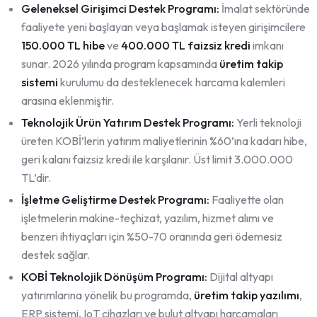
Geleneksel Girişimci Destek Programı:
İmalat sektöründe
faaliyete yeni başlayan veya başlamak isteyen girişimcilere
150.000 TL hibe
ve
400.000 TL faizsiz kredi
imkanı
sunar. 2026 yılında program kapsamında
üretim takip
sistemi
kurulumu da desteklenecek harcama kalemleri
arasına eklenmiştir.
Teknolojik Ürün Yatırım Destek Programı:
Yerli teknoloji
üreten KOBİ’lerin yatırım maliyetlerinin %60’ına kadarı hibe,
geri kalanı faizsiz kredi ile karşılanır. Üst limit 3.000.000
TL’dir.
İşletme Geliştirme Destek Programı:
Faaliyette olan
işletmelerin makine-teçhizat, yazılım, hizmet alımı ve
benzeri ihtiyaçları için %50-70 oranında geri ödemesiz
destek sağlar.
KOBİ Teknolojik Dönüşüm Programı:
Dijital altyapı
yatırımlarına yönelik bu programda,
üretim takip yazılımı
,
ERP sistemi, IoT cihazları ve bulut altyapı harcamaları