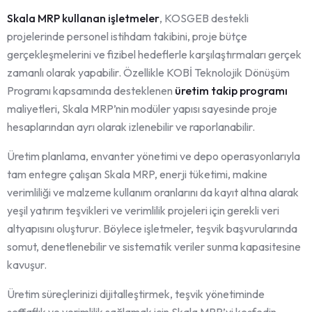
Skala MRP kullanan işletmeler
, KOSGEB destekli
projelerinde personel istihdam takibini, proje bütçe
gerçekleşmelerini ve fizibel hedeflerle karşılaştırmaları gerçek
zamanlı olarak yapabilir. Özellikle KOBİ Teknolojik Dönüşüm
Programı kapsamında desteklenen
üretim takip programı
maliyetleri, Skala MRP’nin modüler yapısı sayesinde proje
hesaplarından ayrı olarak izlenebilir ve raporlanabilir.
Üretim planlama, envanter yönetimi ve depo operasyonlarıyla
tam entegre çalışan Skala MRP, enerji tüketimi, makine
verimliliği ve malzeme kullanım oranlarını da kayıt altına alarak
yeşil yatırım teşvikleri ve verimlilik projeleri için gerekli veri
altyapısını oluşturur. Böylece işletmeler, teşvik başvurularında
somut, denetlenebilir ve sistematik veriler sunma kapasitesine
kavuşur.
Üretim süreçlerinizi dijitalleştirmek, teşvik yönetiminde
şeffaflık ve verimlilik sağlamak için Skala MRP’yi keşfedin.