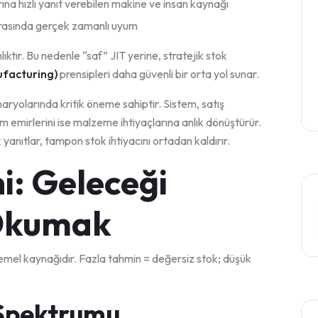
na hızlı yanıt verebilen makine ve insan kaynağı
arasında gerçek zamanlı uyum
ganlıktır. Bu nedenle “saf” JIT yerine, stratejik stok
ufacturing)
prensipleri daha güvenli bir orta yol sunar.
naryolarında kritik öneme sahiptir. Sistem, satış
tim emirlerini ise malzeme ihtiyaçlarına anlık dönüştürür.
anıtlar, tampon stok ihtiyacını ortadan kaldırır.
i: Geleceği
 Okumak
temel kaynağıdır. Fazla tahmin = değersiz stok; düşük
 Spektrumu