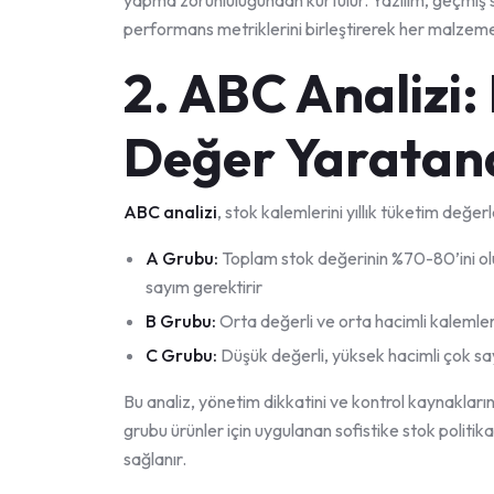
yapma zorunluluğundan kurtulur. Yazılım, geçmiş s
performans metriklerini birleştirerek her malzeme
2. ABC Analizi:
Değer Yaratan
ABC analizi
, stok kalemlerini yıllık tüketim değer
A Grubu:
Toplam stok değerinin %70-80’ini olu
sayım gerektirir
B Grubu:
Orta değerli ve orta hacimli kalemler
C Grubu:
Düşük değerli, yüksek hacimli çok s
Bu analiz, yönetim dikkatini ve kontrol kaynakları
grubu ürünler için uygulanan sofistike stok politikal
sağlanır.