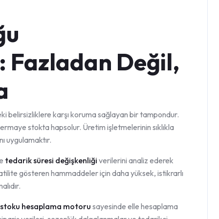
ğu
 Fazladan Değil,
a
deki belirsizliklere karşı koruma sağlayan bir tampondur.
aye stokta hapsolur. Üretim işletmelerinin sıklıkla
ını uygulamaktır.
e
tedarik süresi değişkenliği
verilerini analiz ederek
atilite gösteren hammaddeler için daha yüksek, istikrarlı
alıdır.
k stoku hesaplama motoru
sayesinde elle hesaplama