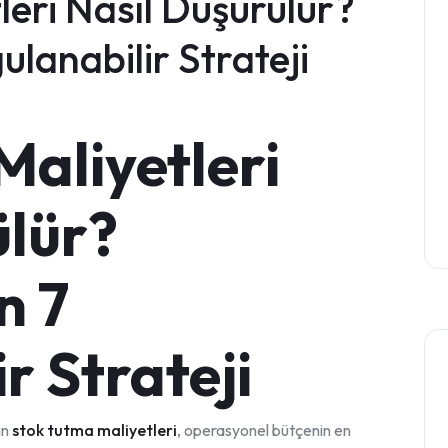
leri Nasıl Düşürülür?
gulanabilir Strateji
aliyetleri
ülür?
n 7
r Strateji
in
stok tutma maliyetleri
, operasyonel bütçenin en