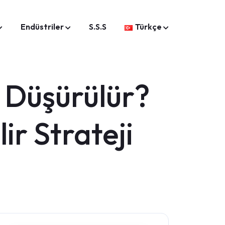
Endüstriler
S.S.S
Türkçe
l Düşürülür?
ir Strateji