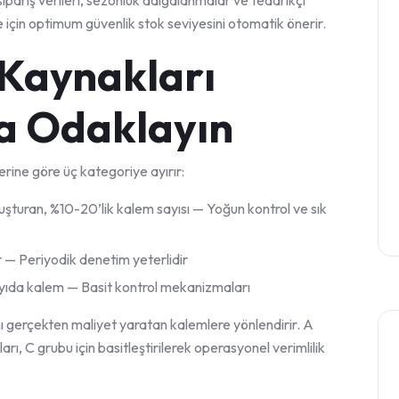
ipariş verileri, sezonlük dalgalanmalar ve tedarikçi
 için optimum güvenlik stok seviyesini otomatik önerir.
 Kaynakları
a Odaklayın
lerine göre üç kategoriye ayırır:
şturan, %10-20’lik kalem sayısı — Yoğun kontrol ve sık
 — Periyodik denetim yeterlidir
ayıda kalem — Basit kontrol mekanizmaları
nı gerçekten maliyet yaratan kalemlere yönlendirir. A
arı, C grubu için basitleştirilerek operasyonel verimlilik