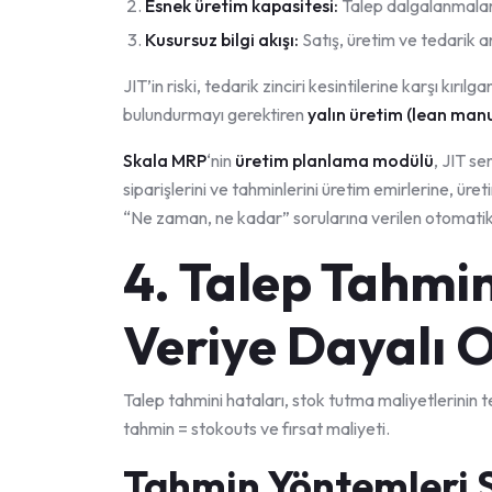
Esnek üretim kapasitesi:
Talep dalgalanmaları
Kusursuz bilgi akışı:
Satış, üretim ve tedarik 
JIT’in riski, tedarik zinciri kesintilerine karşı kırıl
bulundurmayı gerektiren
yalın üretim (lean man
Skala MRP
‘nin
üretim planlama modülü
, JIT se
siparişlerini ve tahminlerini üretim emirlerine, üre
“Ne zaman, ne kadar” sorularına verilen otomatik y
4. Talep Tahmin
Veriye Dayalı
Talep tahmini hataları, stok tutma maliyetlerinin 
tahmin = stokouts ve fırsat maliyeti.
Tahmin Yöntemleri