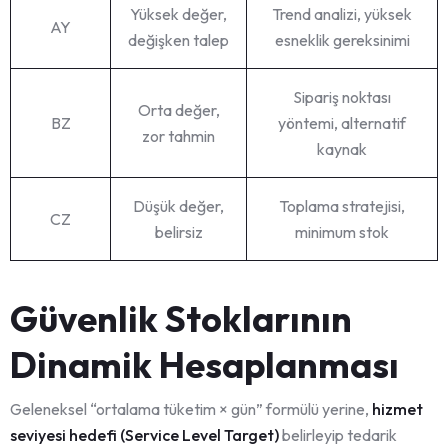
Yüksek değer,
Trend analizi, yüksek
AY
değişken talep
esneklik gereksinimi
Sipariş noktası
Orta değer,
BZ
yöntemi, alternatif
zor tahmin
kaynak
Düşük değer,
Toplama stratejisi,
CZ
belirsiz
minimum stok
Güvenlik Stoklarının
Dinamik Hesaplanması
Geleneksel “ortalama tüketim × gün” formülü yerine,
hizmet
seviyesi hedefi (Service Level Target)
belirleyip tedarik