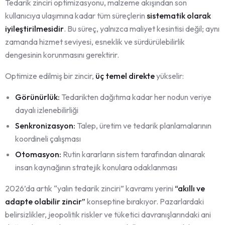
Tedarik zinciri optimizasyonu, malzeme akışından son
kullanıcıya ulaşımına kadar tüm süreçlerin
sistematik olarak
iyileştirilmesidir
. Bu süreç, yalnızca maliyet kesintisi değil; aynı
zamanda hizmet seviyesi, esneklik ve sürdürülebilirlik
dengesinin korunmasını gerektirir.
Optimize edilmiş bir zincir,
üç temel direkte
yükselir:
Görünürlük:
Tedarikten dağıtıma kadar her nodun veriye
dayalı izlenebilirliği
Senkronizasyon:
Talep, üretim ve tedarik planlamalarının
koordineli çalışması
Otomasyon:
Rutin kararların sistem tarafından alınarak
insan kaynağının stratejik konulara odaklanması
2026’da artık “yalın tedarik zinciri” kavramı yerini
“akıllı ve
adapte olabilir zincir”
konseptine bırakıyor. Pazarlardaki
belirsizlikler, jeopolitik riskler ve tüketici davranışlarındaki ani