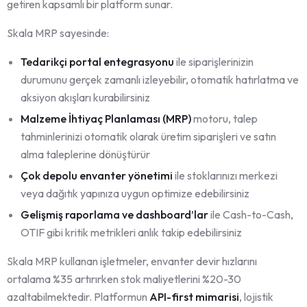
getiren kapsamlı bir platform sunar.
Skala MRP sayesinde:
Tedarikçi portal entegrasyonu
ile siparişlerinizin
durumunu gerçek zamanlı izleyebilir, otomatik hatırlatma ve
aksiyon akışları kurabilirsiniz
Malzeme İhtiyaç Planlaması (MRP)
motoru, talep
tahminlerinizi otomatik olarak üretim siparişleri ve satın
alma taleplerine dönüştürür
Çok depolu envanter yönetimi
ile stoklarınızı merkezi
veya dağıtık yapınıza uygun optimize edebilirsiniz
Gelişmiş raporlama ve dashboard’lar
ile Cash-to-Cash,
OTIF gibi kritik metrikleri anlık takip edebilirsiniz
Skala MRP kullanan işletmeler, envanter devir hızlarını
ortalama %35 artırırken stok maliyetlerini %20-30
azaltabilmektedir. Platformun
API-first mimarisi
, lojistik