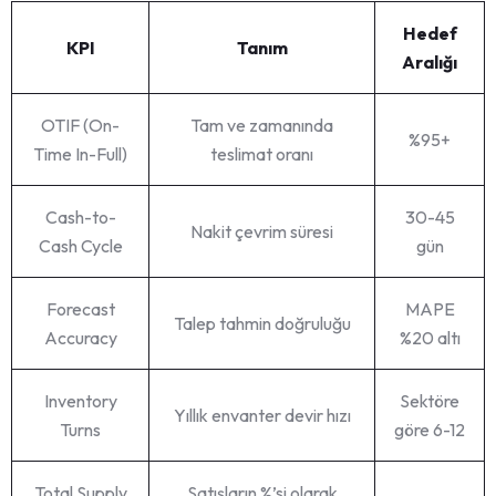
Hedef
KPI
Tanım
Aralığı
OTIF (On-
Tam ve zamanında
%95+
Time In-Full)
teslimat oranı
Cash-to-
30-45
Nakit çevrim süresi
Cash Cycle
gün
Forecast
MAPE
Talep tahmin doğruluğu
Accuracy
%20 altı
Inventory
Sektöre
Yıllık envanter devir hızı
Turns
göre 6-12
Total Supply
Satışların %’si olarak