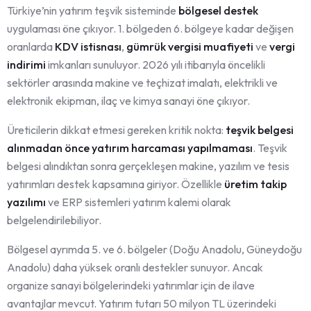
Türkiye’nin yatırım teşvik sisteminde
bölgesel destek
uygulaması öne çıkıyor. 1. bölgeden 6. bölgeye kadar değişen
oranlarda
KDV istisnası
,
gümrük vergisi muafiyeti
ve
vergi
indirimi
imkanları sunuluyor. 2026 yılı itibarıyla öncelikli
sektörler arasında makine ve teçhizat imalatı, elektrikli ve
elektronik ekipman, ilaç ve kimya sanayi öne çıkıyor.
Üreticilerin dikkat etmesi gereken kritik nokta:
teşvik belgesi
alınmadan önce yatırım harcaması yapılmaması
. Teşvik
belgesi alındıktan sonra gerçekleşen makine, yazılım ve tesis
yatırımları destek kapsamına giriyor. Özellikle
üretim takip
yazılımı
ve ERP sistemleri yatırım kalemi olarak
belgelendirilebiliyor.
Bölgesel ayrımda 5. ve 6. bölgeler (Doğu Anadolu, Güneydoğu
Anadolu) daha yüksek oranlı destekler sunuyor. Ancak
organize sanayi bölgelerindeki yatırımlar için de ilave
avantajlar mevcut. Yatırım tutarı 50 milyon TL üzerindeki