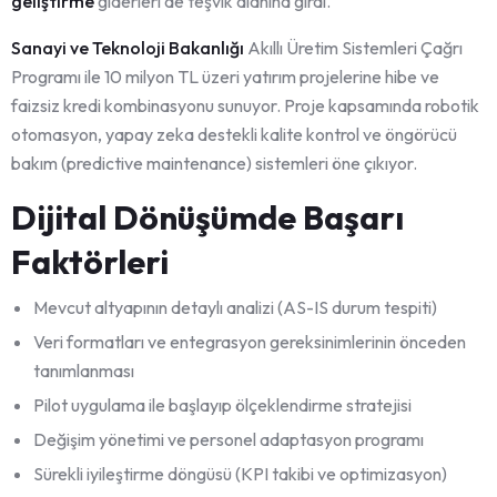
geliştirme
giderleri de teşvik alanına girdi.
Sanayi ve Teknoloji Bakanlığı
Akıllı Üretim Sistemleri Çağrı
Programı ile 10 milyon TL üzeri yatırım projelerine hibe ve
faizsiz kredi kombinasyonu sunuyor. Proje kapsamında robotik
otomasyon, yapay zeka destekli kalite kontrol ve öngörücü
bakım (predictive maintenance) sistemleri öne çıkıyor.
Dijital Dönüşümde Başarı
Faktörleri
Mevcut altyapının detaylı analizi (AS-IS durum tespiti)
Veri formatları ve entegrasyon gereksinimlerinin önceden
tanımlanması
Pilot uygulama ile başlayıp ölçeklendirme stratejisi
Değişim yönetimi ve personel adaptasyon programı
Sürekli iyileştirme döngüsü (KPI takibi ve optimizasyon)