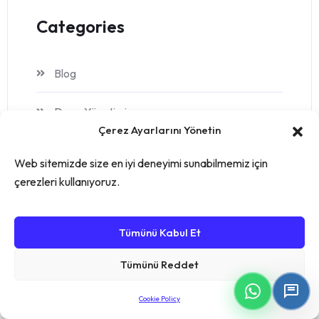
Categories
Blog
Depo Yönetimi
Çerez Ayarlarını Yönetin
E-ticaret
Web sitemizde size en iyi deneyimi sunabilmemiz için
çerezleri kullanıyoruz.
English
MRP Yazılımı
Tümünü Kabul Et
Tümünü Reddet
Sektörel Sözlük
Cookie Policy
stok yönetimi