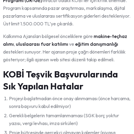
Programı (UR-GE)
ihracat odaklı KOBİ’ler için kritik önemde.
Program kapsamında pazar araştırması, markalaşma, dijital
pazarlama ve uluslararası sertifikasyon giderleri destekleniyor.
Üst limit 1.500.000 TL’ye çıkarıldı.
Kalkınma Ajansları bölgesel önceliklere göre
makine-teçhaz
alımı
,
uluslaarası fuar katılımı
ve
eğitim danışmanlığı
destekleri sunuyor. Her ajansın proje çağrı dönemleri farklılık
gösteriyor; ilgili ajansın web sitesi düzenli takip edilmeli.
KOBİ Teşvik Başvurularında
Sık Yapılan Hatalar
Projeyi başlatmadan önce onay alınmaması (önce harcama,
sonra başvuru kabul edilmiyor)
Gerekli belgelerin tamamlanmaması (SGK borç yoktur
yazısı, vergi levhası, imza sirküleri)
Proje bütçesinde gerçekçi olmayan kalemler (piyasa