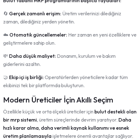
Bulut tabanlı MRP programlarının başlıca faydaları:
🔄
Gerçek zamanlı erişim:
Üretim verilerinizi dilediğiniz
zaman, dilediğiniz yerden yönetin.
☁️
Otomatik güncellemeler:
Her zaman en yeni özelliklere ve
geliştirmelere sahip olun.
💸
Daha düşük maliyet:
Donanım, kurulum ve bakım
giderlerini azaltın.
🤝
Ekip içi iş birliği:
Operatörlerden yöneticilere kadar tüm
ekibinizi tek bir platformda buluşturun.
Modern Üreticiler İçin Akıllı Seçim
Özellikle küçük ve orta ölçekli üreticiler için
bulut destekli
olan
bir mrp sistemi
, üretim süreçlerinde devrim yaratıyor.
Daha
hızlı karar alma, daha verimli kaynak kullanımı ve esnek
üretim planlamasıyla
işletmelere önemli avantajlar sağlıyor.