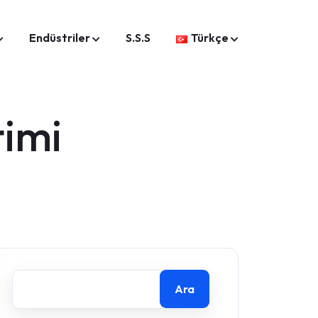
Endüstriler
S.S.S
Türkçe
timi
Ara