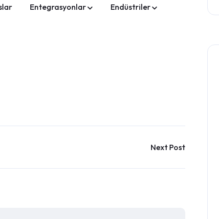
slar
Entegrasyonlar
Endüstriler
Next Post