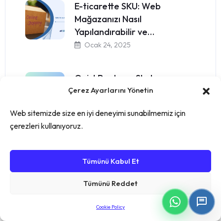
E-ticarette SKU: Web
Mağazanızı Nasıl
Yapılandırabilir ve…
Ocak 24, 2025
QuickBooks ve Skala
Çerez Ayarlarını Yönetin
Entegrasyonu: Üretim
Muhasebesi Sürecini…
Web sitemizde size en iyi deneyimi sunabilmemiz için
Ocak 28, 2025
çerezleri kullanıyoruz.
Tümünü Kabul Et
Tümünü Reddet
Category
Cookie Policy